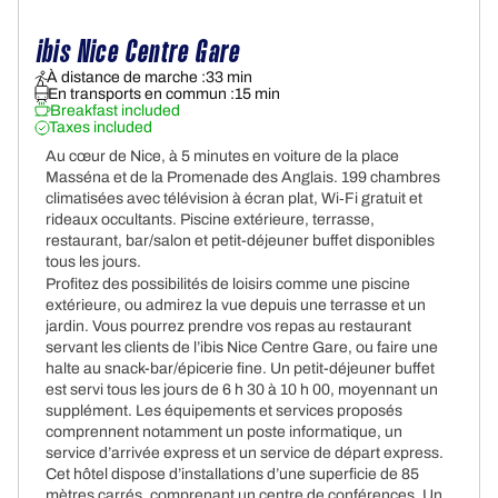
ibis Nice Centre Gare
À distance de marche :
33 min
En transports en commun :
15 min
Breakfast included
Taxes included
Au cœur de Nice, à 5 minutes en voiture de la place
Masséna et de la Promenade des Anglais. 199 chambres
climatisées avec télévision à écran plat, Wi‑Fi gratuit et
rideaux occultants. Piscine extérieure, terrasse,
restaurant, bar/salon et petit-déjeuner buffet disponibles
tous les jours.
Profitez des possibilités de loisirs comme une piscine
extérieure, ou admirez la vue depuis une terrasse et un
jardin. Vous pourrez prendre vos repas au restaurant
servant les clients de l’ibis Nice Centre Gare, ou faire une
halte au snack-bar/épicerie fine. Un petit-déjeuner buffet
est servi tous les jours de 6 h 30 à 10 h 00, moyennant un
supplément. Les équipements et services proposés
comprennent notamment un poste informatique, un
service d’arrivée express et un service de départ express.
Cet hôtel dispose d’installations d’une superficie de 85
mètres carrés, comprenant un centre de conférences. Un