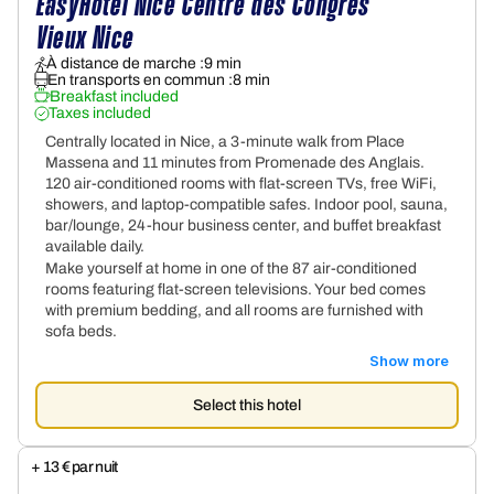
EasyHotel Nice Centre des Congrès 
Vieux Nice
À distance de marche :
9 min
En transports en commun :
8 min
Breakfast included
Taxes included
Centrally located in Nice, a 3-minute walk from Place
Massena and 11 minutes from Promenade des Anglais.
120 air-conditioned rooms with flat-screen TVs, free WiFi,
showers, and laptop-compatible safes. Indoor pool, sauna,
bar/lounge, 24-hour business center, and buffet breakfast
available daily.
Make yourself at home in one of the 87 air-conditioned
rooms featuring flat-screen televisions. Your bed comes
with premium bedding, and all rooms are furnished with
sofa beds.
Show more
Select this hotel
+ 13 € par nuit