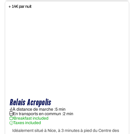
+ 14€ par nuit
Relais Acropolis
À distance de marche :
5 min
En transports en commun :
2 min
+
Breakfast included
Taxes included
Idéalement situé à Nice, à 3 minutes à pied du Centre des